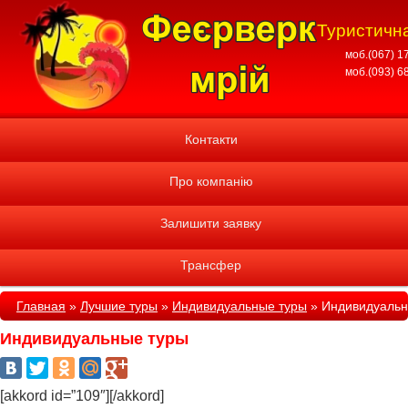
Туристична
моб.(067) 1
моб.(093) 6
Контакти
Про компанію
Залишити заявку
Трансфер
Главная
»
Лучшие туры
»
Индивидуальные туры
»
Индивидуальн
Индивидуальные туры
[akkord id=”109″][/akkord]