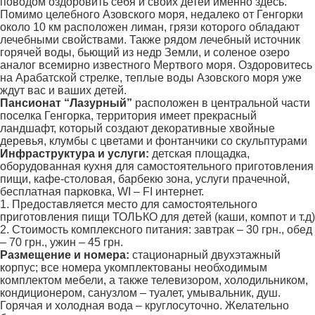
поводом оздоровить себя и своих детей именно здесь.
Помимо целебного Азовского моря, недалеко от Генгорки
около 10 км расположен лиман, грязи которого обладают
лечебными свойствами. Также рядом лечебный источник
горячей воды, бьющий из недр Земли, и соленое озеро
аналог всемирно известного Мертвого моря. Оздоровитесь
на Арабатской стрелке, теплые воды Азовского моря уже
ждут вас и ваших детей.
Пансионат “Лазурный”
расположен в центральной части
поселка Генгорка, территория имеет прекрасный
ландшафт, который создают декоративные хвойные
деревья, клумбы с цветами и фонтанчики со скульптурами
Инфраструктура и услуги:
детская площадка,
оборудованная кухня для самостоятельного приготовления
пищи, кафе-столовая, барбекю зона, услуги прачечной,
бесплатная парковка, WI – FI интернет.
1. Предоставляется место для самостоятельного
приготовления пищи ТОЛЬКО для детей (каши, компот и т.д)
2. Стоимость комплексного питания: завтрак – 30 грн., обед
– 70 грн., ужин – 45 грн.
Размещение и номера:
стационарный двухэтажный
корпус; все номера укомплектованы необходимым
комплектом мебели, а также телевизором, холодильником,
кондиционером, санузлом – туалет, умывальник, душ.
Горячая и холодная вода – круглосуточно. Желательно