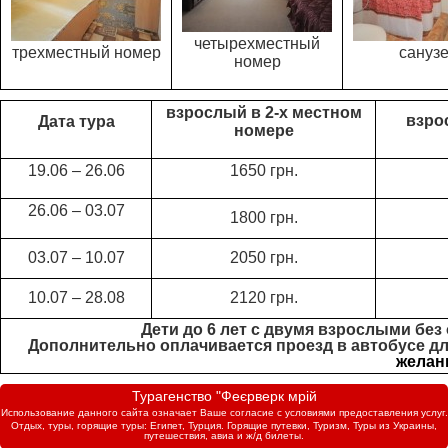
четырехместный
трехместный номер
сануз
номер
взрослый в 2-х местном
взро
Дата тура
номере
19.06 – 26.06
1650 грн.
26.06 – 03.07
1800 грн.
03.07 – 10.07
2050 грн.
10.07 – 28.08
2120 грн.
Дети до 6 лет с двумя взрослыми без о
Дополнительно оплачивается проезд в автобусе для 
желан
Турагенство "Феєрверк мрій
Использование данного сайта означает Ваше согласие с условиями предоставления услуг.
Отдых, туры, горящие туры: Египет, Турция. Горящие путевки, Туризм, Туры из Украины,
путешествия, авиа и ж/д билеты.