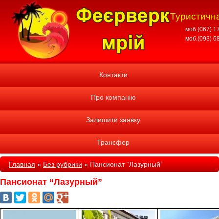
Туристична
моб.(067) 1
моб.(093) 6
Контакти
Про компанію
Залишити заявку
Трансфер
Главная
»
Без рубрики
»
Пансионат “Лазурный”
Пансионат “Лазурный”