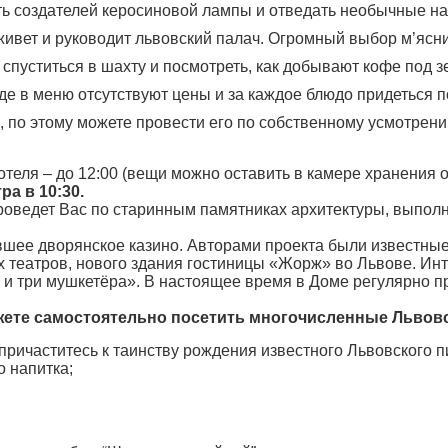
 создателей керосиновой лампы и отведать необычные настойк
 живет и руководит львовский палач. Огромный выбор м’ясн
 спуститься в шахту и посмотреть, как добывают кофе под з
где в меню отсутствуют цены и за каждое блюдо придеться п
, по этому можете провести его по собственному усмотрени
еля – до 12:00 (вещи можно оставить в камере хранения о
а в 10:30.
проведет Вас по старинным памятниках архитектуры, выполн
вшее дворянское казино. Авторами проекта были известные
 театров, нового здания гостиницы «Жорж» во Львове. Ин
н и три мушкетёра». В настоящее время в Доме регулярно 
жете самостоятельно посетить многочисленные Львовс
причаститесь к таинству рождения известного Львовского 
 напитка;