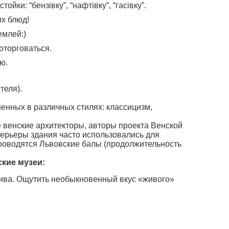
и: “бензівку”, “нафтівку”, “гасівку”.
их блюд!
емлей:)
оторговаться.
ю.
теля).
енных в различных стилях: классицизм,
 венские архитекторы, авторы проекта Венской
терьеры здания часто использовались для
проводятся Львовские балы (продолжительность
кие музеи:
пива. Ощутить необыкновенный вкус «живого»