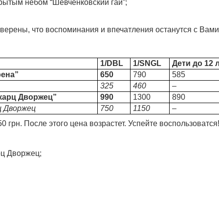
рытым небом “Шевченковский гай”;
уверены, что воспоминания и впечатления останутся с Вами
1/DBL
1/SNGL
Дети до 12 
рена”
650
790
585
325
460
–
йкарц Дворжец”
990
1300
890
ц Дворжец
750
1150
–
50 грн. После этого цена возрастет. Успейте воспользоватся
ц Дворжец;