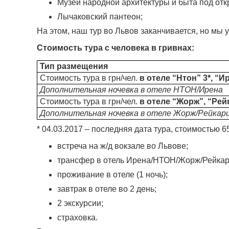
Музей народной архитектуры и быта под отк
Лычаковский пантеон;
На этом, наш тур во Львов заканчивается, но мы 
Стоимость тура с человека в гривнах
:
Тип размещения
Стоимость тура в грн/чел.
в отеле “Нтон” 3*, “И
Дополнительная ночевка в отеле НТОН/Ирена
Стоимость тура в грн/чел.
в отеле “Жорж”, “Ре
Дополнительная ночевка в отеле Жорж/Рейкар
* 04.03.2017 – последняя дата тура, стоимостью 6
встреча на ж/д вокзале во Львове;
трансфер в отель Ирена/НТОН/Жорж/Рейкар
проживание в отеле (1 ночь);
завтрак в отеле во 2 день;
2 экскурсии;
страховка.