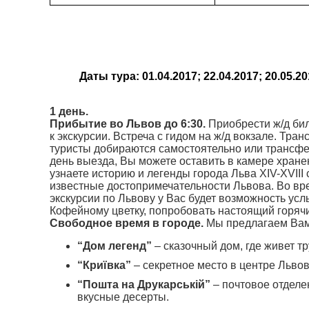
Даты тура: 01.04.2017; 22.04.2017; 20.05.201
1 день.
Прибытие во Львов до 6:30.
Приобрести ж/д бил
к экскурсии. Встреча с гидом на ж/д вокзале. Тра
туристы добираются самостоятельно или трансфер 
день выезда, Вы можете оставить в камере хранен
узнаете историю и легенды города Льва XIV-XVIII
известные достопримечательности Львова. Во вре
экскурсии по Львову у Вас будет возможность ус
Кофейному цветку, попробовать настоящий горяч
Свободное время в городе.
Мы предлагаем Вам 
“Дом легенд”
– сказочный дом, где живет т
“Криївка”
– секретное место в центре Львов
“Пошта на Друкарській”
– почтовое отделе
вкусные десерты.