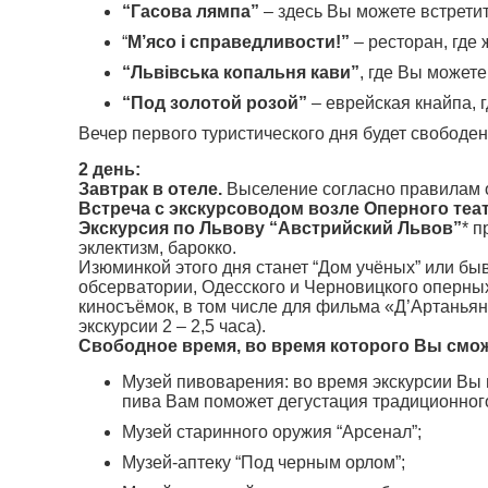
“Гасова лямпа”
– здесь Вы можете встретить
“
М’ясо і справедливости!”
– ресторан, где
“Львівська копальня кави”
, где Вы можете
“Под золотой розой”
– еврейская кнайпа, 
Вечер первого туристического дня будет свободен
2 день:
Завтрак в отеле.
Выселение согласно правилам от
Встреча с экскурсоводом возле Оперного театр
Экскурсия по Львову “Австрийский Львов”
* 
эклектизм, барокко.
Изюминкой этого дня станет “Дом учёных” или бы
обсерватории, Одесского и Черновицкого оперных
киносъёмок, в том числе для фильма «Д’Артанья
экскурсии 2 – 2,5 часа).
Свободное время, во время которого Вы смо
Музей пивоварения: во время экскурсии Вы 
пива Вам поможет дегустация традиционного
Музей старинного оружия “Арсенал”;
Музей-аптеку “Под черным орлом”;