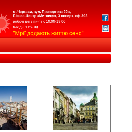
м. Черкаси, вул. Припортова 22а,
Бізнес-Центр «Митниця», 3 поверх, оф.303
робочі дні з пн-пт с 10:00-19:00
вихідні з сб- нд
"Мрії додають життю сенс"