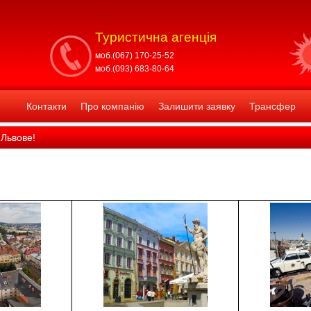
Туристична агенція
моб.(067) 170-25-52
моб.(093) 683-80-64
Контакти
Про компанію
Залишити заявку
Трансфер
Львове!