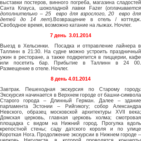
выставки постеров, винного погреба, магазина сладостей
Санта Клауса, шоколадной лавки Fazer (
оплачивается
дополнительно – 25 евро для взрослого, 20 евро для
детей до 14 лет
).Возвращение в отель / коттедж
Свободное время, возможно катание на лыжах. Ночлег.
7 день 3.01.2014
Выезд в Хельсинки. Посадка и отправление лайнера в
Таллинн в 21:30. На судне можно устроить праздничный
ужин в ресторане, а также подкрепится в пиццерии, кафе
или посетить бар. Прибытие в Таллинн в 24 00.
Размещение в отеле. Ночлег.
8 день 4.01.2014
Завтрак. Пешеходная экскурсия по Старому городу.
Экскурсия начинается в Верхнем городе от башни-символа
Старого города – Длинный Герман. Далее – здание
парламента Эстонии – Рийгикогу; собор Александра
Невского, образец московской архитектуры XVII века;
Домская церковь, главная церковь холма; смотровая
площадка с видом на Нижний город. Прогулка вдоль
крепостной стены; саду датского короля и по улице
Короткая Нога. Продолжение экскурсии в Нижнем городе –
церковь Нигулисте, в которой проводятся концерты