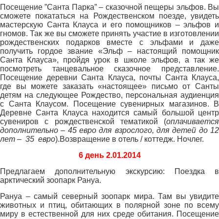
Посещение ”Санта Парка” – сказочной пещеры эльфов. Вы
сможете покататься на Рождественском поезде, увидеть
мастерскую Санта Клауса и его помощников – эльфов и
гномов. Так же вы сможете принять участие в изготовлении
рождественских подарков вместе с эльфами и даже
получить гордое звание «Эльф – настоящий помощник
Санта Клауса», пройдя урок в школе эльфов, а так же
посмотреть танцевальное сказочное представление.
Посещение деревни Санта Клауса, почты Санта Клауса,
где вы можете заказать «настоящее» письмо от Санты
детям на следующее Рождество, персональная аудиенция
с Санта Клаусом. Посещение сувенирных магазинов. В
Деревне Санта Клауса находится самый большой центр
сувениров с рождественской тематикой (
оплачивается
дополнительно – 45 евро для взрослого, для детей до 12
лет – 35 евро
).Возвращение в отель / коттедж. Ночлег.
6 день 2.01.2014
Предлагаем дополнительную экскурсию: Поездка в
арктический зоопарк Рануа.
Рануа – самый северный зоопарк мира. Там вы увидите
животных и птиц, обитающих в полярной зоне по всему
миру в естественной для них среде обитания. Посещение