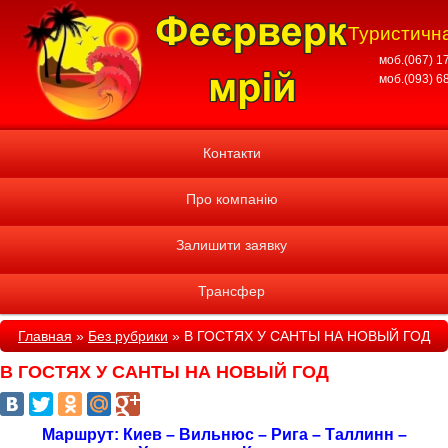
Туристична
моб.(067) 1
моб.(093) 6
Контакти
Про компанію
Залишити заявку
Трансфер
Главная
»
Без рубрики
»
В ГОСТЯХ У САНТЫ НА НОВЫЙ ГОД
В ГОСТЯХ У САНТЫ НА НОВЫЙ ГОД
Маршрут: Киев – Вильнюс – Рига – Таллинн –