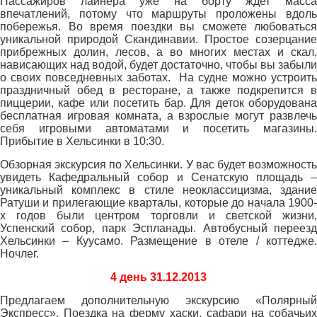
Пассажиров лайнера уже на борту ждет масса
впечатлений, потому что маршруты проложены вдоль
побережья. Во время поездки вы сможете любоваться
уникальной природой Скандинавии. Простое созерцание
прибрежных долин, лесов, а во многих местах и скал,
нависающих над водой, будет достаточно, чтобы вы забыли
о своих повседневных заботах. На судне можно устроить
праздничный обед в ресторане, а также подкрепится в
пиццерии, кафе или посетить бар. Для деток оборудована
бесплатная игровая комната, а взрослые могут развлечь
себя игровыми автоматами и посетить магазины.
Прибытие в Хельсинки в 10:30.
Обзорная экскурсия по Хельсинки. У вас будет возможность
увидеть Кафедральный собор и Сенатскую площадь –
уникальный комплекс в стиле неоклассицизма, здание
Ратуши и прилегающие кварталы, которые до начала 1900-
х годов были центром торговли и светской жизни,
Успенский собор, парк Эспланады. Автобусный переезд
Хельсинки – Куусамо. Размещение в отеле / коттедже.
Ночлег.
4 день 31.12.2013
Предлагаем дополнительную экскурсию «Полярный
Экспресс». Поездка на ферму хаски, сафари на собачьих