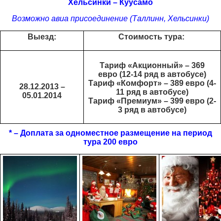
Хельсинки – Куусамо
Возможно авиа присоединение (Таллинн, Хельсинки)
Выезд
:
Стоимость тура:
Тариф «Акционный» –
36
9
евро
(12-14 ряд в автобусе)
Тариф «Комфорт» –
389
евро
(4-
28
.
12
.2013 –
11 ряд в автобусе)
0
5
.
01
.201
4
Тариф «Премиум» –
399
евро
(2-
3 ряд в автобусе)
* – Доплата за одноместное размещение на период
тура 200 евро