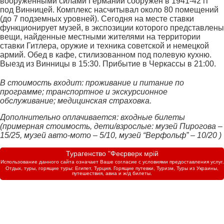
вооруженными силами Германии сооружен в 1941-42 гг
под Винницей. Комплекс насчитывал около 80 помещений
(до 7 подземных уровней). Сегодня на месте ставки
функционирует музей, в экспозиции которого представлены
вещи, найденные местными жителями на территории
ставки Гитлера, оружие и техника советской и немецкой
армий. Обед в кафе, стилизованном под полевую кухню.
Выезд из Винницы в 15:30. Прибытие в Черкассы в 21:00.
В стоимость входит: проживание и питание по
программе; транспортное и экскурсионное
обслуживание; медицинская страховка.
Дополнительно оплачивается: ​​входные билеты
(примерная стоимость, дети/взрослые: музей Пирогова –
15/25, музей авто-мото – 5/10, музей “Верфольф” – 10/20 )
Турагенство "Феєрверк мрій
Использование данного сайта означает Ваше согласие с условиями предоставления услуг.
Отдых, туры, горящие туры: Египет, Турция. Горящие путевки, Туризм, Туры из Украины,
путешествия, авиа и ж/д билеты.