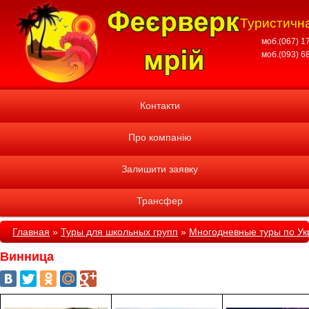
Туристична
моб.(067) 1
моб.(093) 6
Контакти
Про компанію
Залишити заявку
Трансфер
Главная
»
Туры для школьных групп
»
Многодневные туры по Ук
Винница