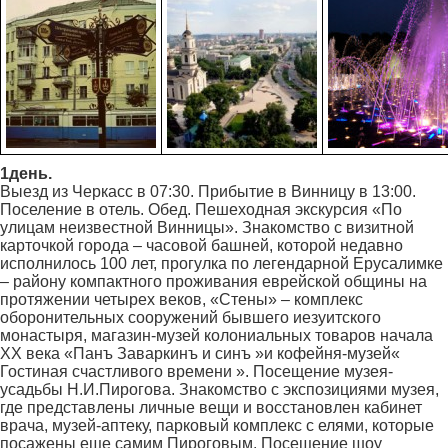
1день.
Выезд из Черкасс в 07:30. Прибытие в Винницу в 13:00.
Поселение в отель. Обед. Пешеходная экскурсия «По
улицам неизвестной Винницы». Знакомство с визитной
карточкой города – часовой башней, которой недавно
исполнилось 100 лет, прогулка по легендарной Ерусалимке
– району компактного проживания еврейской общины на
протяжении четырех веков, «Стены» – комплекс
оборонительных сооружений бывшего иезуитского
монастыря, магазин-музей колониальных товаров начала
ХХ века «Панъ Заваркинъ и синъ »и кофейня-музей«
Гостиная счастливого времени ». Посещение музея-
усадьбы Н.И.Пирогова. Знакомство с экспозициями музея,
где представлены личные вещи и восстановлен кабинет
врача, музей-аптеку, парковый комплекс с елями, которые
посажены еще самим Пироговым. Посещение шоу