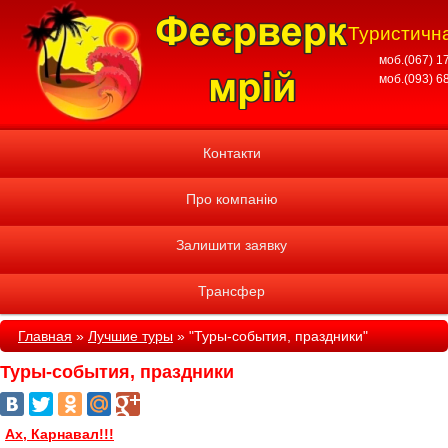
Туристична
моб.(067) 1
моб.(093) 6
Контакти
Про компанію
Залишити заявку
Трансфер
Главная
»
Лучшие туры
»
"Туры-события, праздники"
Туры-события, праздники
Ах, Карнавал!!!