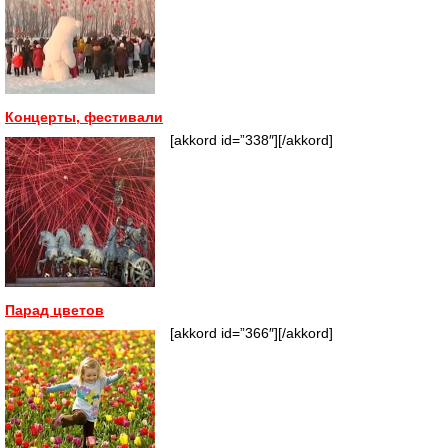
Концерты, фестивали
[akkord id=”338″][/akkord]
Парад цветов
[akkord id=”366″][/akkord]