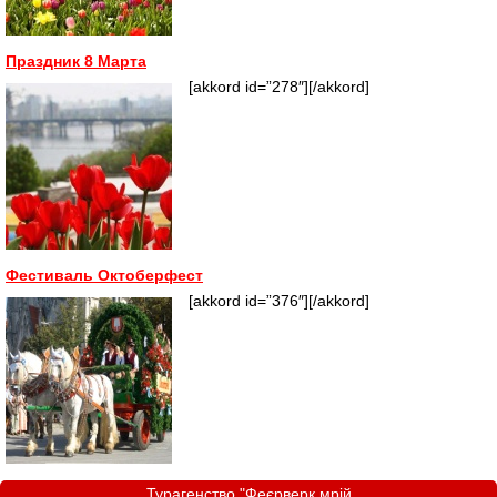
Праздник 8 Марта
[akkord id=”278″][/akkord]
Фестиваль Октоберфест
[akkord id=”376″][/akkord]
Турагенство "Феєрверк мрій