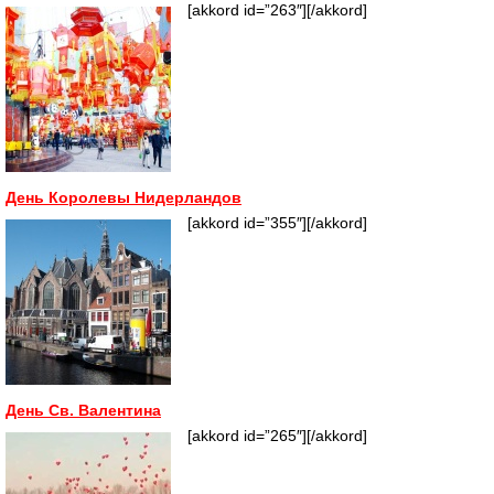
[akkord id=”263″][/akkord]
День Королевы Нидерландов
[akkord id=”355″][/akkord]
День Св. Валентина
[akkord id=”265″][/akkord]