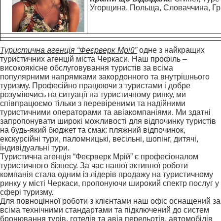
Угорщина, Польща, Словаччина, Гр
Туристична агенція “Феєрверк Мрій”
одне з найкращих
туристичних агенцій міста Черкаси. Наш профіль –
високоякісне обслуговування туристів за всіма
популярними напрямками закордонного та внутрішнього
туризму. Професійно працюючи з туристами і добре
розуміючись на ситуації на туристичному ринку, ми
співпрацюємо тільки з перевіреними та надійними
туристичними операторами та авіакомпаніями. Ми здатні
запропонувати широкі можливості для відпочинку туристів
на будь-який бюджет та смак: пляжний відпочинок,
екскурсійні тури, паломницькі, весільні, шопінг, дитячі,
індивідуальні тури.
Туристична агенція “Феєрверк Мрій” є професіоналом
туристичного бізнесу. За час нашої активної роботи
компанія стала одним із лідерів продажу на туристичному
ринку у місті Черкаси, пропонуючи широкий спектр послуг у
сфері туризму.
Для повноцінної роботи з клієнтами наш офіс оснащений за
всіма технічними стандартами та підключений до систем
бронювання турів, готелів та авіа перельотів, автомобілів