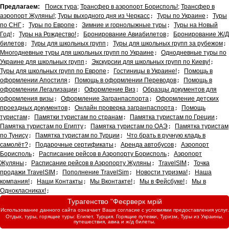
Предлагаем:
Поиск тура
;
Трансфер в аэропорт Борисполь!
;
Трансфер в
аэропорт Жуляны!
;
Туры выходного дня из Черкасс
;
Туры по Украине
;
Туры
по СНГ
;
Туры по Европе
;
Зимние и горнолыжные туры
;
Туры на Новый
Год!
;
Туры на Рождество!
;
Бронирование Авиабилетов
;
Бронирование Ж/Д
билетов
;
Туры для школьных групп
;
Туры для школьных групп за рубежом
;
Многодневные туры для школьных групп по Украине
;
Однодневные туры по
Украине для школьных групп
;
Экскурсии для школьных групп по Киеву!
;
Туры для школьных групп по Европе
;
Гостиницы в Украине!
;
Помощь в
оформлении Апостиля
;
Помощь в оформлении Переводов
;
Помощь в
оформлении Легализации
;
Оформление Виз
;
Образцы документов для
оформления визы
;
Оформление Загранпаспорта
;
Оформление детских
проездных документов
;
Онлайн проверка загранпаспорта
;
Помощь
туристам
;
Памятки туристам по странам
;
Памятка туристам по Греции
;
Памятка туристам по Египту
;
Памятка туристам по ОАЭ
;
Памятка туристам
по Тунису
;
Памятка туристам по Турции
;
Что брать в ручную кладь в
самолёт?
;
Подарочные сертификаты
;
Аренда автобусов
;
Аэропорт
Борисполь
;
Расписание рейсов в Аэропорту Борисполь
;
Аэропорт
Жуляны
;
Расписание рейсов в Аэропорту Жуляны
;
TravelSIM
;
Точка
продажи TravelSIM
;
Пополнение TravelSim
;
Новости туризма!
;
Наша
компания!
;
Наши Контакты
;
Мы Вконтакте!
;
Мы в Фейсбуке!
;
Мы в
Однокласниках!
;
Турагенство "Феєрверк мрій
Использование данного сайта означает Ваше согласие с условиями предоставления услуг.
Отдых, туры, горящие туры: Египет, Турция. Горящие путевки, Туризм, Туры из Украины,
путешествия, авиа и ж/д билеты.