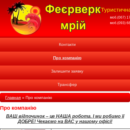
Туристична
моб.(067) 1
моб.(093) 6
Контакти
Про компанію
Залишити заявку
Трансфер
Главная
»
Про компанію
Про компанію
ВАШ відпочинок – це НАША робота. І ми робимо її
ДОБРЕ! Чекаємо на ВАС у нашому офісі!