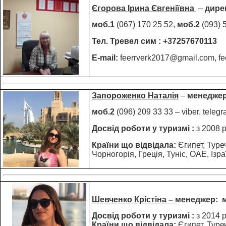
Єгорова Ірина Євгеніївна
–
дире
моб.1
(067) 170 25 52,
моб.2
(093) 
Тел. Тревел сим : +37257670113
E-
mail:
feerrverk2017@gmail.com, fe
Запороженко Наталія
–
менеджер
моб.2
(096) 209 33 33 – viber, telegr
Досвід роботи у туризмі :
з 2008 р
Країни що відвідала:
Єгипет, Туреч
Чорногорія, Греція, Туніс, ОАЕ, Ізра
Шевченко Крістіна –
менеджер: м
Досвід роботи у туризмі :
з 2014 р
Країни що відвідала:
Єгипет, Туреч