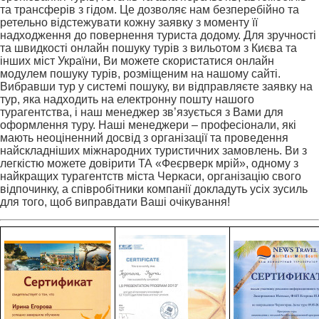
та трансферів з гідом. Це дозволяє нам безперебійно та
ретельно відстежувати кожну заявку з моменту її
надходження до повернення туриста додому. Для зручності
та швидкості онлайн пошуку турів з вильотом з Києва та
інших міст України, Ви можете скористатися онлайн
модулем пошуку турів, розміщеним на нашому сайті.
Вибравши тур у системі пошуку, ви відправляєте заявку на
тур, яка надходить на електронну пошту нашого
турагентства, і наш менеджер зв’язується з Вами для
оформлення туру. Наші менеджери – професіонали, які
мають неоціненний досвід з організації та проведення
найскладніших міжнародних туристичних замовлень. Ви з
легкістю можете довірити ТА «Феєрверк мрій», одному з
найкращих турагентств міста Черкаси, організацію свого
відпочинку, а співробітники компанії докладуть усіх зусиль
для того, щоб виправдати Ваші очікування!