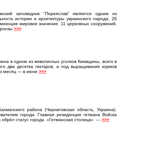
ческий заповедник “Переяслав” является одним из
ность истории и архитектуры украинского народа, 26
 имеющие мировое значение: 11 церковных сооружений,
бронзы
>>>
на в одном из живописных уголков Киевщины, всего в
ого два десятка гектаров, а под выращивание кормов
рез месяц — в июне
>>>
хмачского района (Черниговская область, Украина).
вателем города. Главная резиденция гетмана Войска
ова обрёл статус города. «Гетманская столица» —
>>>