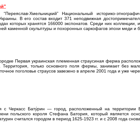
ий”
 “Переяслав-Хмельницкий” Национальный историко-этнографи
Украины. В его состав входит 371 неподвижная достопримечатель
ндах которых хранятся 166000 экспонатов. Среди них коллекции,
ней каменной скульптуры и похоронных саркофагов эпохи меди и 
ородке Первая украинская племенная страусиная ферма расположе
. Территория, только основного поля фермы, занимает без мал
точное поголовье страусов завезено в апреле 2001 года и уже че
я с Черкасс Бату́рин — город, расположенный на территории Ба
мени польского короля Стефана Батория, который является осно
Батурин считался городом в период 1625-1923 гг. и с 2008 года сн