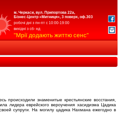
м. Черкаси, вул. Припортова 22а,
Бізнес-Центр «Митниця», 3 поверх, оф.303
робочі дні з пн-пт с 10:00-19:00
вихідні з сб- нд
"Мрії додають життю сенс"
сь происходили знаменитые крестьянские восстания,
гила лидера еврейского вероучения хасидизма Цадика
своей супруги. На могилу цадика Нахмана ежегодно в