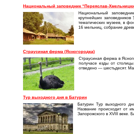
Национальный заповедник “Переяслав-Хмельницк
Национальный заповедник
крупнейших заповедников 
тематических музеев, в фо
16 мельниц, собрание древ
Страусиная ферма (Ясногородка)
Страусиная ферма в Ясног
получасе езды от столицы
отведено — шестьдесят. Ма
Тур выходного дня в Батурин
Батурин Тур выходного дн
Название происходит от и
Запорожского в XVIII веке. 