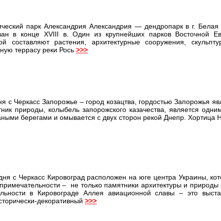
ческий парк Александрия Александрия — дендропарк в г. Белая 
ован в конце XVIII в. Один из крупнейших парков Восточной 
рой составляют растения, архитектурные сооружения, скульпт
ную террасу реки Рось
>>>
ня с Черкасс Запорожье – город козацтва, гордостью Запорожья я
ник природы, колыбель запорожского казачества, является одни
ными берегами и омывается с двух сторон рекой Днепр. Хортица Н
дня с Черкасс Кировоград расположен на юге центра Украины, ко
римечательности – не только памятники архитектуры и природы 
тельности в Кировограде Аллея авиационной славы – это выст
исторически-декоративный
>>>