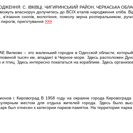
ДЖЕННЯ: С. ІВКІВЦІ, ЧИГИРИНСЬКИЙ РАЙОН, ЧЕРКАСЬКА ОБЛАСТЬ. 
 зможуть власноруч долучитись до ВСІХ етапів народження хліба. Ві
», в’язання снопів, молотіння, помолу зерна розтиральником, руч
 пирогів, приготування
>>>
Вилково – это маленький городок в Одесской области, который 
ловиной тысяч км, впадает в Черное море. Здесь расположен Ду
 и птиц. Здесь интересно покататься на кораблике. Здесь организ
ионов г. Кировоград В 1958 году на окраине города Кировограда
пулярным местом для отдыха жителей города. Здесь было выс
 парк был отнесен к категории парков-памяток. На территории пар