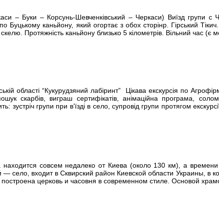
си – Буки – Корсунь-Шевченківський – Черкаси) Виїзд групи с Че
 по Буцькому каньйону, який огортає з обох сторінр. Гірський Тіки
скелю. Протяжність каньйону близько 5 кілометрів. Вільний час (є 
ській області “Кукурудзяний лабіринт” Цікава екскурсія по Агрофір
пошук скарбів, виграш сертифікатів, анімаційна програма, солом’
ить: зустріч групи при в’їзді в село, супровід групи протягом екскур
а находится совсем недалеко от Киева (около 130 км), а времен
уки́ — село, входит в Сквирский район Киевской области Украины,
 построена церковь и часовня в современном стиле. Основой хра