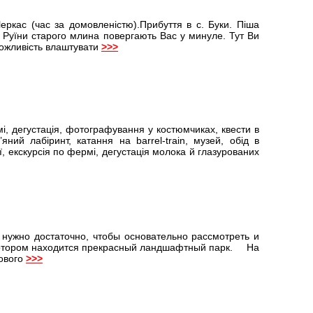
ркас (час за домовленістю).Прибуття в с. Буки. Піша
ч. Руїни старого млина повергають Вас у минуле. Тут Ви
можливість влаштувати
>>>
мі, дегустація, фотографування у костюмчиках, квести в
яний лабіринт, катання на barrel-train, музей, обід в
сії, екскурсія по фермі, дегустація молока й глазурованих
и нужно достаточно, чтобы основательно рассмотреть и
 в котором находится прекрасный ландшафтный парк. На
мового
>>>