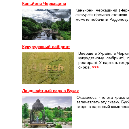
Каньйони Черкащини
Каньйони Черкащини (Черка
екскурсія гірською стежкою
можете побачити Радіонову 
Кукурудзяний лабіринт
Вперше в Україні, в Черка
кукрудзяному лабіринті, 
ресторані. У вартість вход
сирків,
>>>
Ландшафтный парк в Буках
Оказалось, что эта красот
запечатлеть эту сказку. Б
входе в парковый комплекс