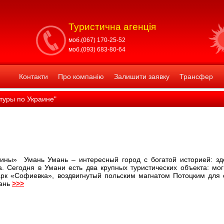
Туристична агенція
моб.(067) 170-25-52
моб.(093) 683-80-64
Контакти
Про компанію
Залишити заявку
Трансфер
туры по Украине"
ины» Умань Умань – интересный город с богатой историей: зде
. Сегодня в Умани есть два крупных туристических объекта: мо
рк «Софиевка», воздвигнутый польским магнатом Потоцким для 
мань
>>>