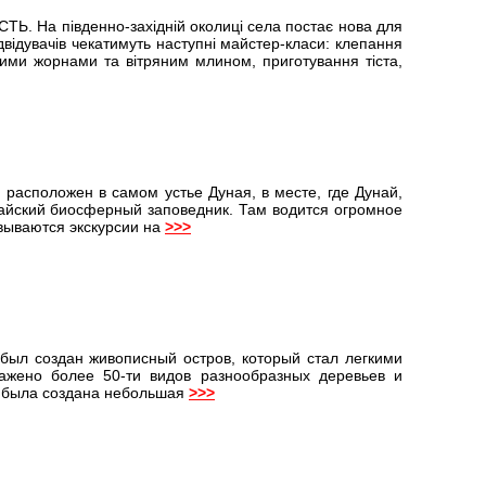
На південно-західній околиці села постає нова для
двідувачів чекатимуть наступні майстер-класи: клепання
ними жорнами та вітряним млином, приготування тіста,
расположен в самом устье Дуная, в месте, где Дунай,
найский биосферный заповедник. Там водится огромное
овываются экскурсии на
>>>
 был создан живописный остров, который стал легкими
ажено более 50-ти видов разнообразных деревьев и
ка была создана небольшая
>>>