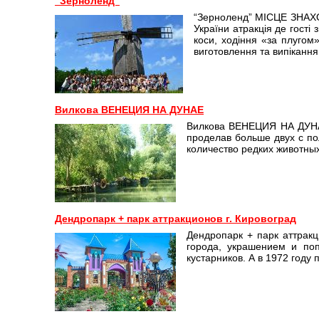
“Зерноленд”
“Зерноленд” МІСЦЕ ЗНАХО
України атракція де гості
коси, ходіння «за плугом
виготовлення та випікання
Вилкова ВЕНЕЦИЯ НА ДУНАЕ
Вилкова ВЕНЕЦИЯ НА ДУНАЕ 
проделав больше двух с по
количество редких животных
Дендропарк + парк аттракционов г. Кировоград
Дендропарк + парк аттракц
города, украшением и по
кустарников. А в 1972 году