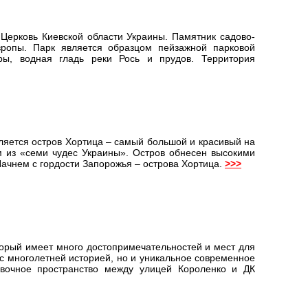
Церковь Киевской области Украины. Памятник садово-
Европы. Парк является образцом пейзажной парковой
уры, водная гладь реки Рось и прудов. Территория
вляется остров Хортица – самый большой и красивый на
м из «семи чудес Украины». Остров обнесен высокими
ачнем с гордости Запорожья – острова Хортица.
>>>
торый имеет много достопримечательностей и мест для
с многолетней историей, но и уникальное современное
авочное пространство между улицей Короленко и ДК