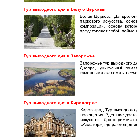
Тур выходного дня в Белую Церковь
Белая Церковь Дендрологи
паркового искусства, осн
композиции, основу кото
представляет собой поймен
Тур выходного дня в Запорожье
Запорожье тур выходного д
Днепре, уникальный памят
каменными скалами и песча
Тур выходного дня в Кировогрде
Кировоград Тур выходного 
посещения. Здешние достоп
искусство. Достопримеча
«Авиатор», где размещен 