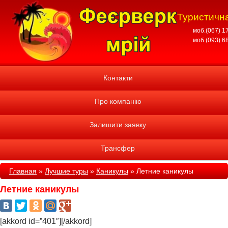
Туристична
моб.(067) 1
моб.(093) 6
Контакти
Про компанію
Залишити заявку
Трансфер
Главная
»
Лучшие туры
»
Каникулы
»
Летние каникулы
Летние каникулы
[akkord id=”401″][/akkord]