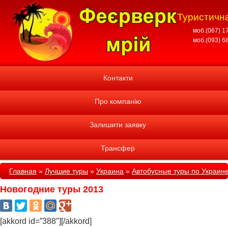
Туристична
моб.(067) 1
моб.(093) 6
Контакти
Про компанію
Залишити заявку
Трансфер
Главная
»
Лучшие туры
»
Украина
»
Автобусные туры по Украин
Новогодние туры 2013
[akkord id=”388″][/akkord]