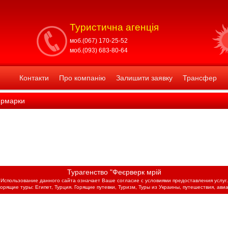
Туристична агенція
моб.(067) 170-25-52
моб.(093) 683-80-64
Контакти
Про компанію
Залишити заявку
Трансфер
ярмарки
Турагенство "Феєрверк мрій
Использование данного сайта означает Ваше согласие с условиями предоставления услуг.
горящие туры: Египет, Турция. Горящие путевки, Туризм, Туры из Украины, путешествия, авиа