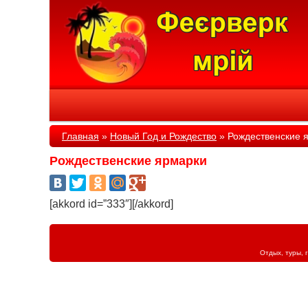
Главная
»
Новый Год и Рождество
»
Рождественские 
Рождественские ярмарки
[akkord id=”333″][/akkord]
Отдых, туры, 