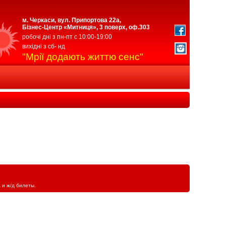
м. Черкаси, вул. Припортова 22а,
Бізнес-Центр «Митниця», 3 поверх, оф.303
робочі дні з пн-пт с 10:00-19:00
вихідні з сб- нд
"Мрії додають життю сенс"
 и ж/д билеты.