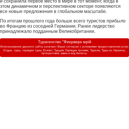
и сохранила первое место в мире в тот момент, когда в
этом динамичном и перспективном секторе появляются
все новые предложения в глобальном масштабе.
По итогам прошлого года больше всего туристов прибыло
во Францию из соседней Германии. Ранее лидерство
принадлежало подданным Великобритании.
Турагенство "Феєрверк мрій
Использование данного сайта означает Ваше согласие с условиями предоставления услуг.
Отдых, туры, горящие туры: Египет, Турция. Горящие путевки, Туризм, Туры из Украины,
путешествия, авиа и ж/д билеты.