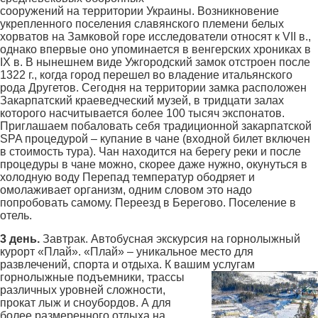
сооружений на территории Украины. Возникновение
укрепленного поселения славянского племени белых
хорватов на Замковой горе исследователи относят к VII в.,
однако впервые оно упоминается в венгерских хрониках в
IX в. В нынешнем виде Ужгородский замок отстроен после
1322 г., когда город перешел во владение итальянского
рода Другетов. Сегодня на территории замка расположен
Закарпатский краеведческий музей, в тридцати залах
которого насчитывается более 100 тысяч экспонатов.
Приглашаем побаловать себя традиционной закарпатской
SPA процедурой – купание в чане (входной билет включен
в стоимость тура). Чан находится на берегу реки и после
процедуры в чане можно, скорее даже нужно, окунуться в
холодную воду Перепад температур ободряет и
омолаживает организм, одним словом это надо
попробовать самому. Переезд в Берегово. Поселение в
отель.
3 день.
Завтрак. Автобусная экскурсия на горнолыжный
курорт «Плай». «Плай» – уникальное место для
развлечений, спорта и отдыха. К вашим услугам
горнолыжные подъемники,
трассы
различных уровней сложности,
прокат лыж и сноубордов. А для
более размеренного отдыха на