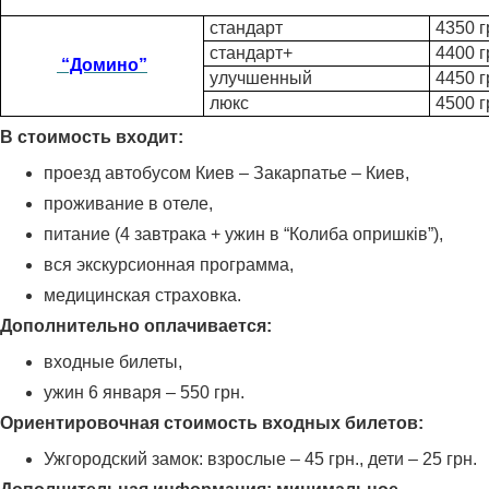
стандарт
4350 г
стандарт+
4400 г
“Домино”
улучшенный
4450 г
люкс
4500 г
В стоимость входит:
проезд автобусом Киев – Закарпатье – Киев,
проживание в отеле,
питание (4 завтрака + ужин в “Колиба опришків”),
вся экскурсионная программа,
медицинская страховка.
Дополнительно оплачивается:
входные билеты,
ужин 6 января – 550 грн.
Ориентировочная стоимость входных билетов:
Ужгородский замок: взрослые – 45 грн., дети – 25 грн.