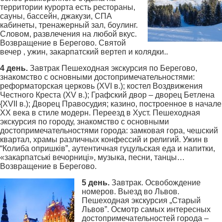
территории курорта есть рестораны,
сауны, бассейн, джакузи, СПА
кабинеты, тренажерный зал, боулинг.
Словом, развлечения на любой вкус.
Возвращение в Берегово. Святой
вечер , ужин, закарпатский вертеп и колядки..
4 день.
Завтрак Пешеходная экскурсия по Берегово,
знакомство с основными достопримечательностями:
реформаторская церковь (XVI в.); костел Воздвижения
Честного Креста (XV в.); Графский двор – дворец Бетлена
{XVII в.); Дворец Правосудия; казино, построенное в начале
ХХ века в стиле модерн. Переезд в Хуст. Пешеходная
экскурсия по городу, знакомство с основными
достопримечательностями города: замковая гора, чешский
квартал, храмы различных конфессий и религий. Ужин в
“Колиба опришків”, аутентичная гуцульская еда и напитки,
«закарпатські вечорниці», музыка, песни, танцы…
Возвращение в Берегово.
5 день.
Завтрак. Освобождение
номеров. Выезд во Львов.
Пешеходная экскурсия „Старый
Львов”. Осмотр самых интересных
достопримечательностей города –