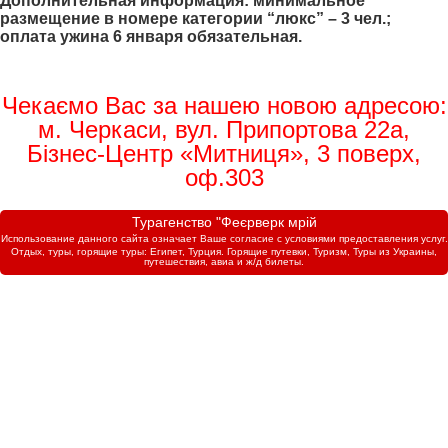
Дополнительная информация: минимальное
размещение в номере категории “люкс” – 3 чел.;
оплата ужина 6 января обязательная.
Чекаємо Вас за нашею новою адресою:
м. Черкаси, вул. Припортова 22а,
Бізнес-Центр «Митниця», 3 поверх,
оф.303
Турагенство "Феєрверк мрій
Использование данного сайта означает Ваше согласие с условиями предоставления услуг.
Отдых, туры, горящие туры: Египет, Турция. Горящие путевки, Туризм, Туры из Украины,
путешествия, авиа и ж/д билеты.