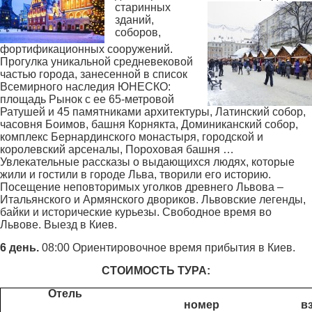
старинных
зданий,
соборов,
фортификационных сооружений.
Прогулка уникальной средневековой
частью города, занесенной в список
Всемирного наследия ЮНЕСКО:
площадь Рынок с ее 65-метровой
Ратушей и 45 памятниками архитектуры, Латинский собор,
часовня Боимов, башня Корнякта, Доминиканский собор,
комплекс Бернардинского монастыря, городской и
королевский арсеналы, Пороховая башня …
Увлекательные рассказы о выдающихся людях, которые
жили и гостили в городе Льва, творили его историю.
Посещение неповторимых уголков древнего Львова –
Итальянского и Армянского двориков. Львовские легенды,
байки и исторические курьезы. Свободное время во
Львове. Выезд в Киев.
6 день.
08:00 Ориентировочное время прибытия в Киев.
СТОИМОСТЬ ТУРА:
Отель
номер
в