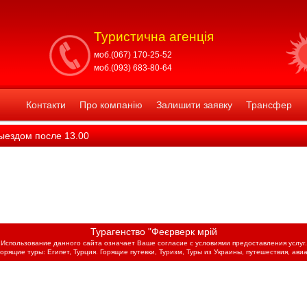
Туристична агенція
моб.(067) 170-25-52
моб.(093) 683-80-64
Контакти
Про компанію
Залишити заявку
Трансфер
ыездом после 13.00
Турагенство "Феєрверк мрій
Использование данного сайта означает Ваше согласие с условиями предоставления услуг.
горящие туры: Египет, Турция. Горящие путевки, Туризм, Туры из Украины, путешествия, авиа