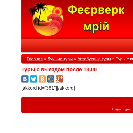
Главная
»
Лучшие туры
»
Автобусные туры
»
Туры с в
Туры с выездом после 13.00
[akkord id=”381″][/akkord]
Отдых, туры, 