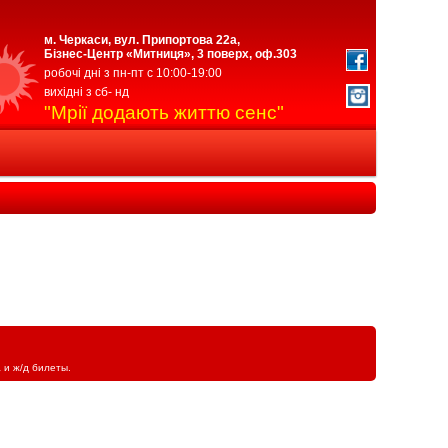
м. Черкаси, вул. Припортова 22а,
Бізнес-Центр «Митниця», 3 поверх, оф.303
робочі дні з пн-пт с 10:00-19:00
вихідні з сб- нд
"Мрії додають життю сенс"
 и ж/д билеты.