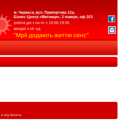
м. Черкаси, вул. Припортова 22а,
Бізнес-Центр «Митниця», 3 поверх, оф.303
робочі дні з пн-пт с 10:00-19:00
вихідні з сб- нд
"Мрії додають життю сенс"
 и ж/д билеты.