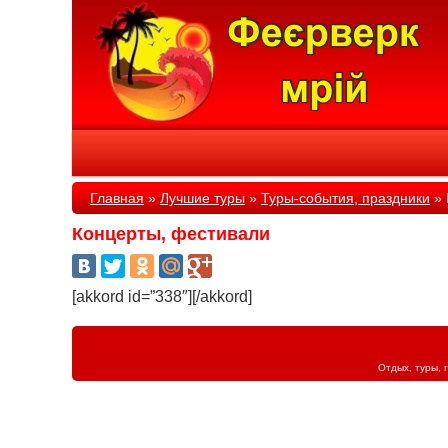
Главная
»
Лучшие туры
»
Туры-события, праздники
»
Концерты, фестивали
[akkord id=”338″][/akkord]
Отдых, туры, 