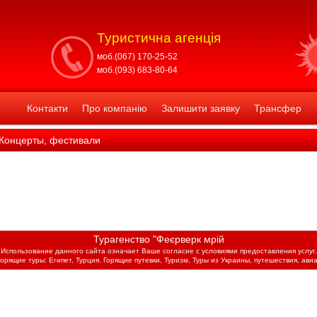
Туристична агенція
моб.(067) 170-25-52
моб.(093) 683-80-64
Контакти
Про компанію
Залишити заявку
Трансфер
Концерты, фестивали
Турагенство "Феєрверк мрій
Использование данного сайта означает Ваше согласие с условиями предоставления услуг.
горящие туры: Египет, Турция. Горящие путевки, Туризм, Туры из Украины, путешествия, авиа