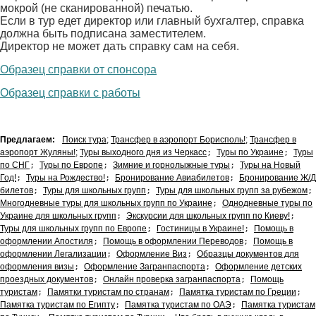
мокрой (не сканированной) печатью.
Если в тур едет директор или главный бухгалтер, справка
должна быть подписана заместителем.
Директор не может дать справку сам на себя.
Образец справки от спонсора
Образец справки с работы
Предлагаем:
Поиск тура
;
Трансфер в аэропорт Борисполь!
;
Трансфер в
аэропорт Жуляны!
;
Туры выходного дня из Черкасс
;
Туры по Украине
;
Туры
по СНГ
;
Туры по Европе
;
Зимние и горнолыжные туры
;
Туры на Новый
Год!
;
Туры на Рождество!
;
Бронирование Авиабилетов
;
Бронирование Ж/Д
билетов
;
Туры для школьных групп
;
Туры для школьных групп за рубежом
;
Многодневные туры для школьных групп по Украине
;
Однодневные туры по
Украине для школьных групп
;
Экскурсии для школьных групп по Киеву!
;
Туры для школьных групп по Европе
;
Гостиницы в Украине!
;
Помощь в
оформлении Апостиля
;
Помощь в оформлении Переводов
;
Помощь в
оформлении Легализации
;
Оформление Виз
;
Образцы документов для
оформления визы
;
Оформление Загранпаспорта
;
Оформление детских
проездных документов
;
Онлайн проверка загранпаспорта
;
Помощь
туристам
;
Памятки туристам по странам
;
Памятка туристам по Греции
;
Памятка туристам по Египту
;
Памятка туристам по ОАЭ
;
Памятка туристам