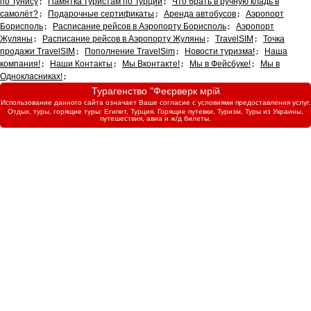
по Тунису
;
Памятка туристам по Турции
;
Что брать в ручную кладь в
самолёт?
;
Подарочные сертификаты
;
Аренда автобусов
;
Аэропорт
Борисполь
;
Расписание рейсов в Аэропорту Борисполь
;
Аэропорт
Жуляны
;
Расписание рейсов в Аэропорту Жуляны
;
TravelSIM
;
Точка
продажи TravelSIM
;
Пополнение TravelSim
;
Новости туризма!
;
Наша
компания!
;
Наши Контакты
;
Мы Вконтакте!
;
Мы в Фейсбуке!
;
Мы в
Однокласниках!
;
Турагенство "Феєрверк мрій
Использование данного сайта означает Ваше согласие с условиями предоставления услуг.
Отдых, туры, горящие туры: Египет, Турция. Горящие путевки, Туризм, Туры из Украины,
путешествия, авиа и ж/д билеты.