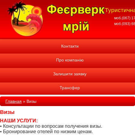
Туристична
моб.(067) 1
моб.(093) 6
Контакти
Про компанію
Залишити заявку
Трансфер
Главная
»
Визы
Визы
НАШИ УСЛУГИ:
• Консультации по вопросам получения визы.
• Бронирование отелей по низким ценам.