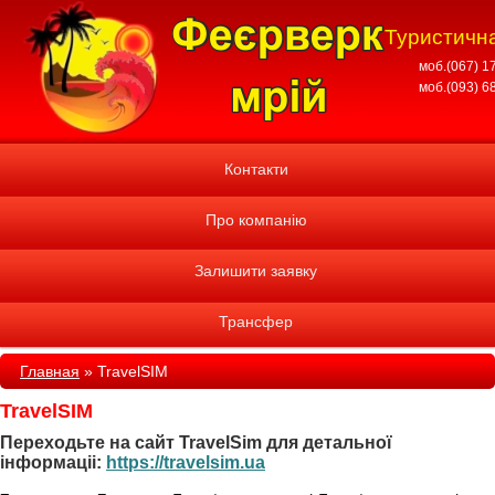
Туристична
моб.(067) 1
моб.(093) 6
Контакти
Про компанію
Залишити заявку
Трансфер
Главная
»
TravelSIM
TravelSIM
Переходьте на сайт TravelSim для детальної
інформаціі:
https://travelsim.ua