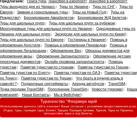
Предлагаем:
Поиск тура
;
Трансфер в аэропорт!
;
Трансфер в аэропорт!
;
Туры выходного дня из Черкасс
;
Туры по Украине
;
Туры по СНГ
;
Туры по
Европе
;
Зимние и горнолыжные туры
;
Туры на Новый Год!
;
Туры на
Рождество!
;
Бронирование Авиабилетов
;
Бронирование Ж/Д билетов
;
Туры для школьных групп
;
Туры для школьных групп за рубежом
;
Многодневные туры для школьных групп по Украине
;
Однодневные туры по
Украине для школьных групп
;
Экскурсии для школьных групп по Киеву!
;
Туры для школьных групп по Европе
;
Гостиницы в Украине!
;
Помощь в
оформлении Апостиля
;
Помощь в оформлении Переводов
;
Помощь в
оформлении Легализации
;
Оформление Виз
;
Образцы документов для
оформления визы
;
Оформление Загранпаспорта
;
Оформление детских
проездных документов
;
Онлайн проверка загранпаспорта
;
Помощь
туристам
;
Памятки туристам по странам
;
Памятка туристам по Греции
;
Памятка туристам по Египту
;
Памятка туристам по ОАЭ
;
Памятка туристам
по Тунису
;
Памятка туристам по Турции
;
Что брать в ручную кладь в
самолёт?
;
Подарочные сертификаты
;
Аренда автобусов
;
TravelSIM
;
Точка продажи TravelSIM
;
Пополнение TravelSim
;
Новости туризма!
;
Наша
компания!
;
Наши Контакты
;
Мы в Фейсбуке!
;
Турагенство "Феєрверк мрій
Использование данного сайта означает Ваше согласие с условиями предоставления услуг.
Отдых, туры, горящие туры: Египет, Турция. Горящие путевки, Туризм, Туры из Украины,
путешествия, авиа и ж/д билеты.